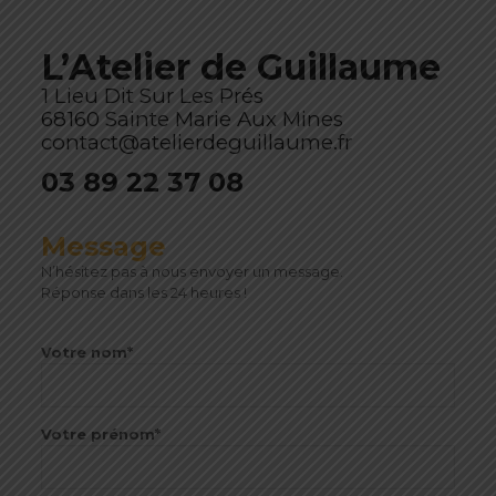
L’Atelier de Guillaume
1 Lieu Dit Sur Les Prés
68160 Sainte Marie Aux Mines
contact@atelierdeguillaume.fr
03 89 22 37 08
Message
N’hésitez pas à nous envoyer un message.
Réponse dans les 24 heures !
Votre nom*
Votre prénom*