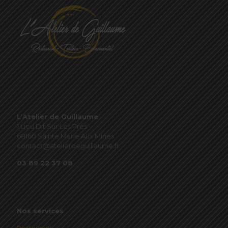
L’Atelier de Guillaume
1 Lieu Dit Sur Les Prés
68160 Sainte Marie Aux Mines
contact@atelierdeguillaume.fr
03 89 22 37 08
Nos services