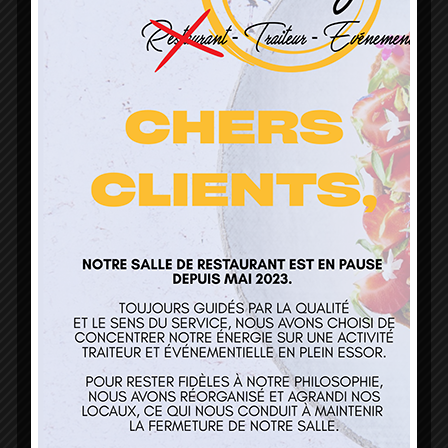
L’Atelier de Guillaume
1 Lieu Dit Sur Les Prés
68160 Sainte Marie Aux Mines
contact@atelierdeguillaume.fr
03 89 22 37 08
Nos services
Restaurant
Traiteur et événementiel
Contact