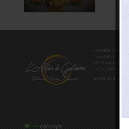
L’Atelier de Guil
1 Lieu Dit Sur Les P
68160 Sainte Marie
contact@atelierde
03 89 22 37 08