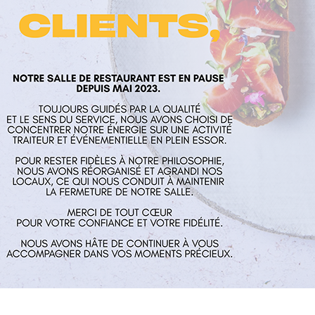
laume
Nos services
Horaires
rés
Restaurant
Mardi au Vend
 Aux Mines
Traiteur et événementiel
guillaume.fr
Contact