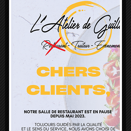
L’Atelier de Guillaume
1 Lieu Dit Sur Les Prés
68160 Sainte Marie Aux Mines
contact@atelierdeguillaume.fr
03 89 22 37 08