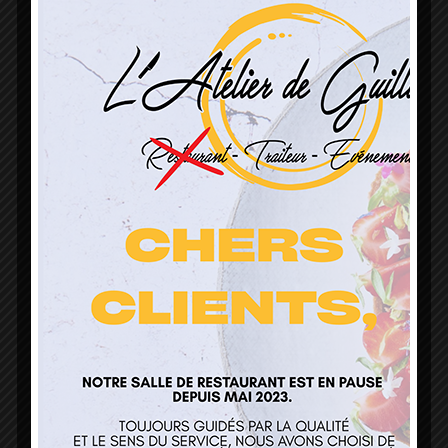
L’Atelier de Guillaume
1 Lieu Dit Sur Les Prés
68160 Sainte Marie Aux Mines
contact@atelierdeguillaume.fr
03 89 22 37 08