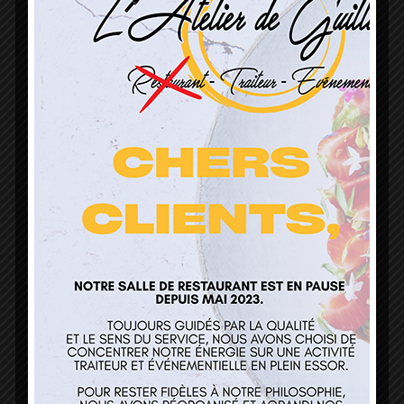
L’Atelier de Guillaume
1 Lieu Dit Sur Les Prés
68160 Sainte Marie Aux Mines
contact@atelierdeguillaume.fr
03 89 22 37 08
Nos services
Restaurant
Traiteur et événementiel
Contact