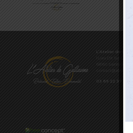
L’Atelier de Guil
1 Lieu Dit Sur Les P
68160 Sainte Marie
contact@atelierde
03 89 22 37 08