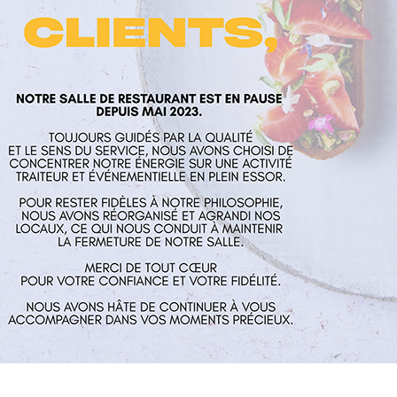
laume
Nos services
Horaires
rés
Restaurant
Mardi au Vend
 Aux Mines
Traiteur et événementiel
guillaume.fr
Contact