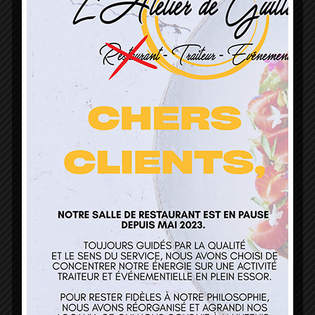
L’Atelier de Guillaume
1 Lieu Dit Sur Les Prés
68160 Sainte Marie Aux Mines
contact@atelierdeguillaume.fr
03 89 22 37 08
Nos services
Restaurant
Traiteur et événementiel
Contact