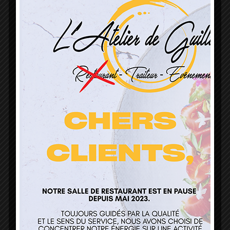
L’Atelier de Guillaume
1 Lieu Dit Sur Les Prés
68160 Sainte Marie Aux Mines
contact@atelierdeguillaume.fr
03 89 22 37 08