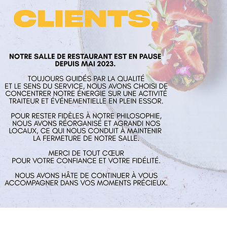
laume
Nos services
Horaires
rés
Restaurant
Mardi au Vend
 Aux Mines
Traiteur et événementiel
guillaume.fr
Contact