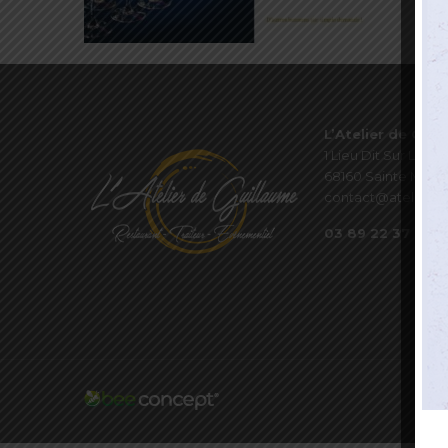
L’Atelier de Guil
1 Lieu Dit Sur Les P
68160 Sainte Marie
contact@atelierde
03 89 22 37 08