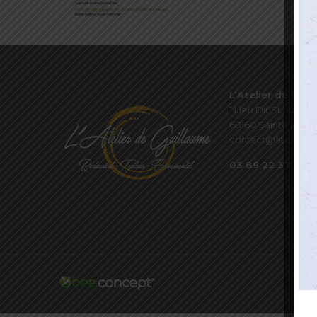
L’Atelier de Guil
1 Lieu Dit Sur Les P
68160 Sainte Marie
contact@atelierde
03 89 22 37 08