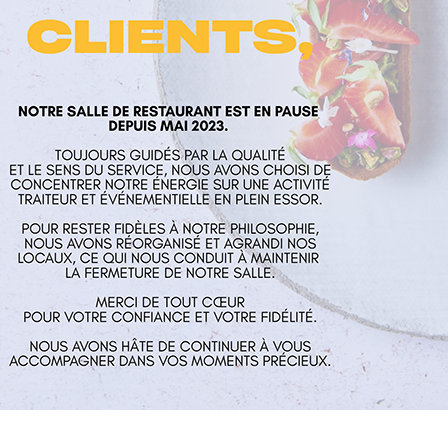
laume
Nos services
Horaires
rés
Restaurant
Mardi au Vend
 Aux Mines
Traiteur et événementiel
guillaume.fr
Contact