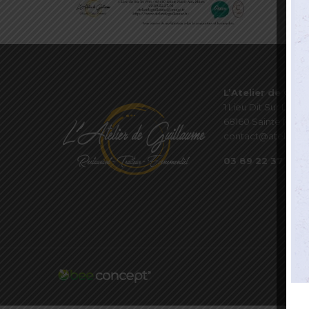
L’Atelier de Guil
1 Lieu Dit Sur Les P
68160 Sainte Marie
contact@atelierde
03 89 22 37 08