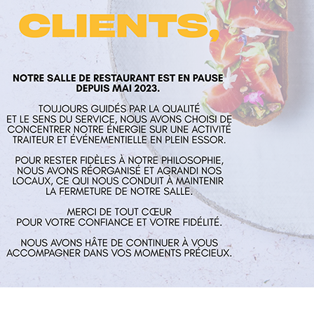
laume
Nos services
Horaires
rés
Restaurant
Mardi au Vend
 Aux Mines
Traiteur et événementiel
guillaume.fr
Contact