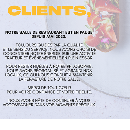
laume
Nos services
Horaires
rés
Restaurant
Mardi au Vend
 Aux Mines
Traiteur et événementiel
guillaume.fr
Contact