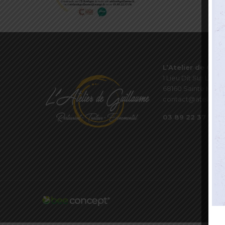
L’Atelier de Guil
1 Lieu Dit Sur Les P
68160 Sainte Marie
contact@atelierde
03 89 22 37 08