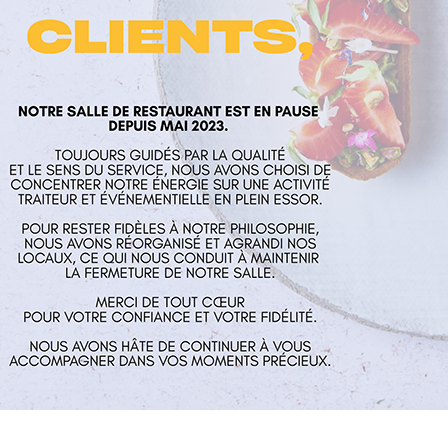
laume
Nos services
Horaires
rés
Restaurant
Mardi au Vend
 Aux Mines
Traiteur et événementiel
guillaume.fr
Contact