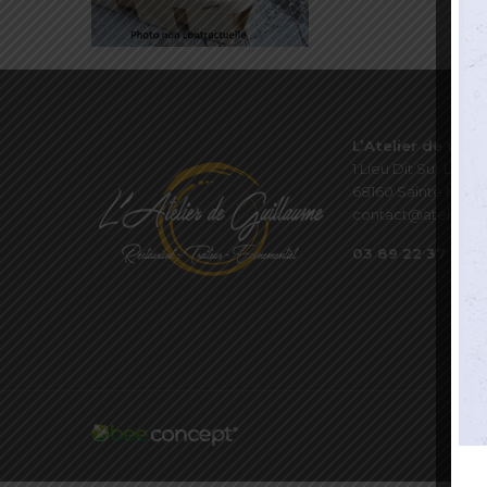
L’Atelier de Guil
1 Lieu Dit Sur Les P
68160 Sainte Marie
contact@atelierde
03 89 22 37 08