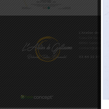
L’Atelier de Guil
1 Lieu Dit Sur Les P
68160 Sainte Marie
contact@atelierde
03 89 22 37 08