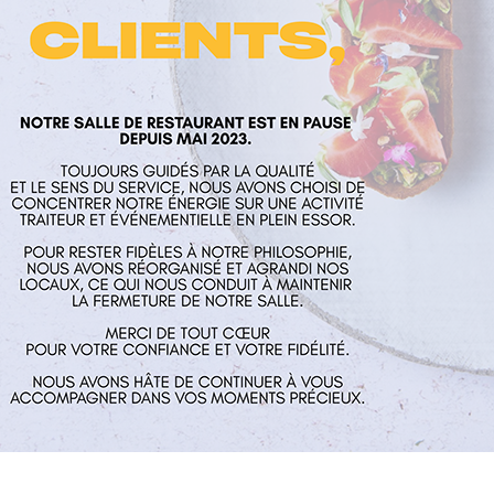
laume
Nos services
Horaires
rés
Restaurant
Mardi au Vend
 Aux Mines
Traiteur et événementiel
guillaume.fr
Contact