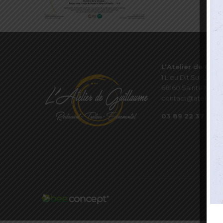
L’Atelier de Guil
1 Lieu Dit Sur Les P
68160 Sainte Marie
contact@atelierde
03 89 22 37 08