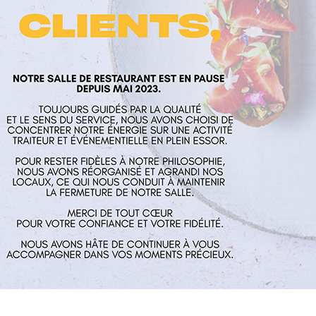
laume
Nos services
Horaires
rés
Restaurant
Mardi au Vend
 Aux Mines
Traiteur et événementiel
guillaume.fr
Contact