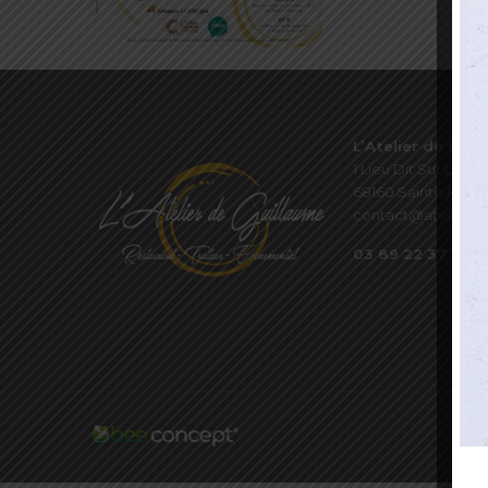
L’Atelier de Guil
1 Lieu Dit Sur Les P
68160 Sainte Marie
contact@atelierde
03 89 22 37 08