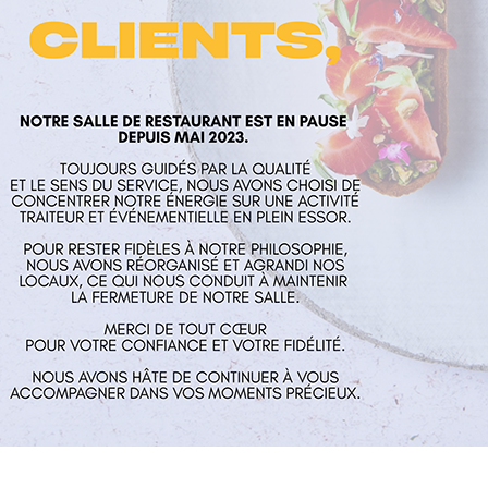
laume
Nos services
Horaires
rés
Restaurant
Mardi au Vend
 Aux Mines
Traiteur et événementiel
guillaume.fr
Contact