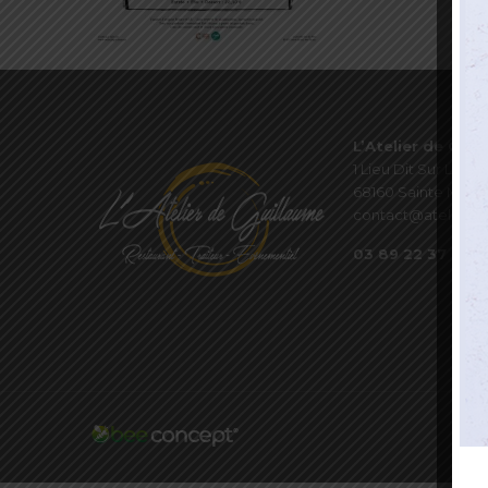
L’Atelier de Guil
1 Lieu Dit Sur Les P
68160 Sainte Marie
contact@atelierde
03 89 22 37 08