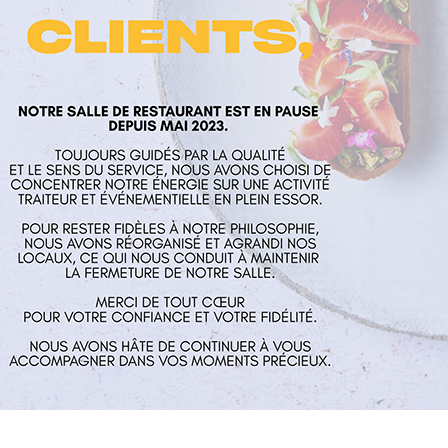
laume
Nos services
Horaires
rés
Restaurant
Mardi au Vend
 Aux Mines
Traiteur et événementiel
guillaume.fr
Contact