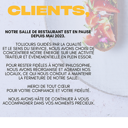
laume
Nos services
Horaires
rés
Restaurant
Mardi au Vend
 Aux Mines
Traiteur et événementiel
guillaume.fr
Contact