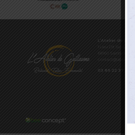
L’Atelier de Guil
1 Lieu Dit Sur Les P
68160 Sainte Marie
contact@atelierde
03 89 22 37 08