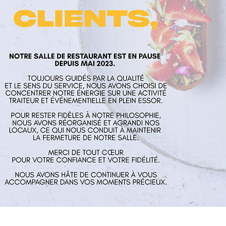
laume
Nos services
Horaires
rés
Restaurant
Mardi au Vend
 Aux Mines
Traiteur et événementiel
guillaume.fr
Contact