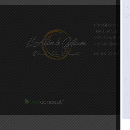
L’Atelier de Guil
1 Lieu Dit Sur Les P
68160 Sainte Marie
contact@atelierde
03 89 22 37 08