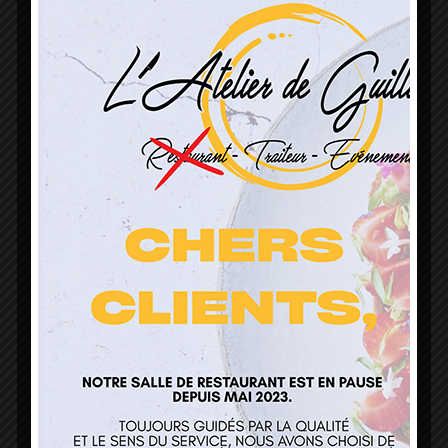
L’Atelier de Guillaume
1 Lieu Dit Sur Les Prés
68160 Sainte Marie Aux Mines
contact@atelierdeguillaume.fr
03 89 22 37 08