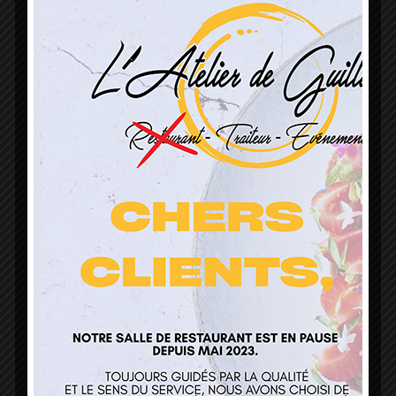
L’Atelier de Guillaume
1 Lieu Dit Sur Les Prés
68160 Sainte Marie Aux Mines
contact@atelierdeguillaume.fr
03 89 22 37 08