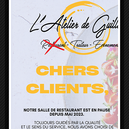
L’Atelier de Guillaume
1 Lieu Dit Sur Les Prés
68160 Sainte Marie Aux Mines
contact@atelierdeguillaume.fr
03 89 22 37 08