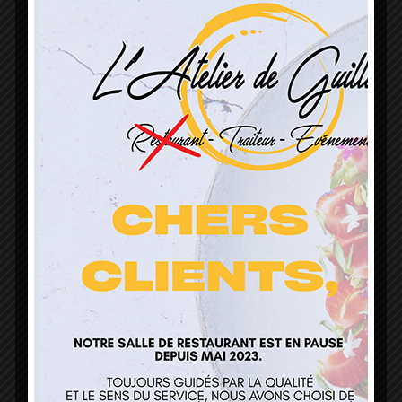
L’Atelier de Guillaume
1 Lieu Dit Sur Les Prés
68160 Sainte Marie Aux Mines
contact@atelierdeguillaume.fr
03 89 22 37 08