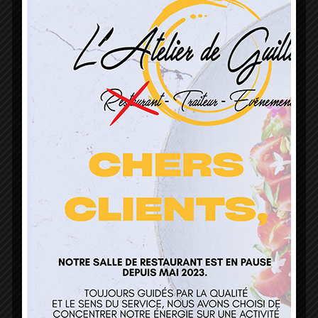
L’Atelier de Guillaume
1 Lieu Dit Sur Les Prés
68160 Sainte Marie Aux Mines
contact@atelierdeguillaume.fr
03 89 22 37 08