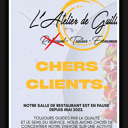
L’Atelier de Guillaume
1 Lieu Dit Sur Les Prés
68160 Sainte Marie Aux Mines
contact@atelierdeguillaume.fr
03 89 22 37 08